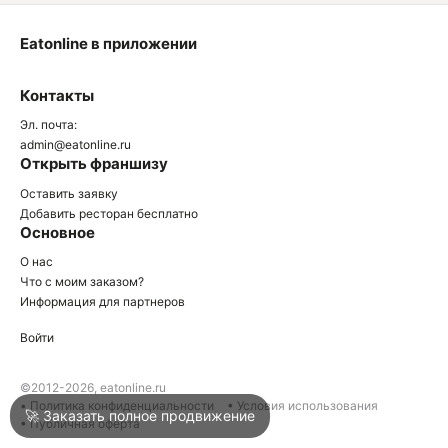
Eatonline в приложении
О
Контакты
О
Эл. почта:
admin@eatonline.ru
Открыть франшизу
Оставить заявку
Добавить ресторан бесплатно
Основное
Войти
О нас
Что с моим заказом?
Информация для партнеров
Город
Нижний Тагил
Войти
Написать в техподдержку
©2012-2026, eatonline.ru
• Политика конфиденциальности
• Условия использования
🚀 Заказать полное продвижение
• Публичная оферта