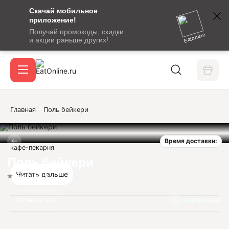
Скачай мобильное
номер
приложение!
SMS-
Получай промокоды, скидки
сообщение
Eatonline
и акции раньше других!
с
Акции
кодом
подтверждения
О сервисе
Главная
Поль бейкери
Время доставки:
Откры
кафе-пекарня
Вход / регистрация
Поль бейкери
Читать дальше
Нет оценок
Отзывов нет
Информация